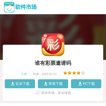
谁有彩票邀请码
工具
|
时间：2025-02-21
|
安卓下载
苹果下载
PC下载
安卓市场，安全绿色