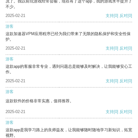
况了。我以前玩游戏经常会输，现在有了这个app，我的游戏水平提升了
不少。
2025-02-21
支持
[0]
反对
[0]
游客
这款加速器VPM应用程序已经为我们带来了无限的隐私保护和安全性保
护。
2025-02-21
支持
[0]
反对
[0]
游客
这款app的客服非常专业，遇到问题总是能够及时解决，让我能够安心工
作。
2025-02-21
支持
[0]
反对
[0]
游客
这款软件的价格非常实惠，值得推荐。
2025-02-21
支持
[0]
反对
[0]
游客
这款app是我学习路上的良师益友，让我能够随时随地学习新知识，拓宽
视野。