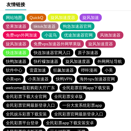
友情链接
网站地图
QuickQ
旋风加速度器
旋风加速
坚果加速器
tiktok加速器
狗急加速器官网
免费vqn外网加速
小蓝鸟
优途加速器官网
风驰加速器
旋风加速器
免费vps加速器外网苹果版
旋风加速度器
快连加速器
快连加速器官网入口
原子加速器
快鸭加速器
快柠檬加速器
旋风加速度器
外网网址导航
软件中心
雷霆加速
狂飙加速器
哔咔漫画
小美
小美vpn
小美加速器
快鸭VPN
海外npv加速器官网
welcome盈彩购彩大厅广东
全民彩票官网app下载安装
全民彩票下载大全官网
全民彩票安卓版
全民彩票官网最新登录入口
一分大发系统彩票app
全民娱乐彩票下载安装
全民彩票官网最新登录入口
全民彩票平台登录
全民彩票app下载安装安卓