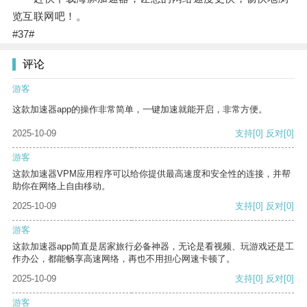
览互联网吧！。
#37#
评论
游客
这款加速器app的操作非常简单，一键加速就能开启，非常方便。
2025-10-09
支持
[0]
反对
[0]
游客
这款加速器VPM应用程序可以给你提供最高速度和安全性的连接，并帮
助你在网络上自由移动。
2025-10-09
支持
[0]
反对
[0]
游客
这款加速器app简直是居家旅行必备神器，无论是看视频、玩游戏还是工
作办公，都能畅享高速网络，再也不用担心网速卡顿了。
2025-10-09
支持
[0]
反对
[0]
游客