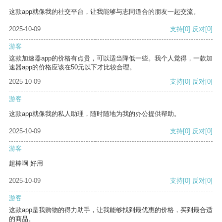
这款app就像我的社交平台，让我能够与志同道合的朋友一起交流。
2025-10-09
支持
[0]
反对
[0]
游客
这款加速器app的价格有点贵，可以适当降低一些。我个人觉得，一款加
速器app的价格应该在50元以下才比较合理。
2025-10-09
支持
[0]
反对
[0]
游客
这款app就像我的私人助理，随时随地为我的办公提供帮助。
2025-10-09
支持
[0]
反对
[0]
游客
超棒啊 好用
2025-10-09
支持
[0]
反对
[0]
游客
这款app是我购物的得力助手，让我能够找到最优惠的价格，买到最合适
的商品。