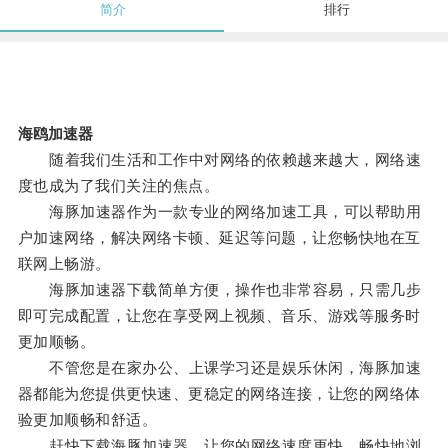
简介
排行
海鸥加速器
随着我们生活和工作中对网络的依赖越来越大，网络速
度也成为了我们关注的焦点。
海豚加速器作为一款专业的网络加速工具，可以帮助用
户加速网络，解决网络卡顿、延迟等问题，让您畅快地在互
联网上畅游。
海豚加速器下载简单方便，操作也非常容易，只需几步
即可完成配置，让您在享受网上视频、音乐、游戏等服务时
更加顺畅。
不管您是在家办公、上课学习还是娱乐休闲，海豚加速
器都能为您提供更快速、更稳定的网络连接，让您的网络体
验更加顺畅和舒适。
赶快下载海豚加速器，让您的网络速度更快，畅快地浏