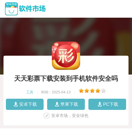
天天彩票下载安装到手机软件安全吗
工具
|
时间：2025-04-13
|
安卓下载
苹果下载
PC下载
安卓市场，安全绿色