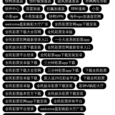
快鸭加速器
快柠檬加速器
旋风加速度器
外网网址导航
软件中心
雷霆加速
狂飙加速器
哔咔漫画
小美
小美vpn
小美加速器
快鸭VPN
海外npv加速器官网
welcome盈彩购彩大厅广东
全民彩票官网app下载安装
全民彩票下载大全官网
全民彩票安卓版
全民彩票官网最新登录入口
一分大发系统彩票app
全民娱乐彩票下载安装
全民彩票官网最新登录入口
全民彩票平台登录
全民彩票app下载安装安卓
全民彩票安卓版下载
三分钟彩票app下载
全民彩票下载大全官网
三分钟彩票app下载
下载全民彩票
全民彩票安卓版下载
新人送29元彩金平台
下载全民彩票
全民彩票安卓版
全民娱乐彩票下载安装
彩神Vl购彩大厅
全民彩票版本官方下载
全民娱乐彩票下载安装
全民彩票官网app下载安装
全民彩票所有平台
全民彩票平台登录
welcome盈彩购彩大厅广东