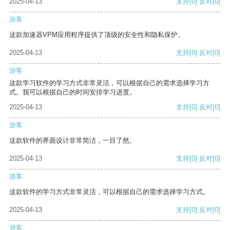
2025-04-13
支持
[0]
反对
[0]
游客
这款加速器VPM应用程序提供了顶级的安全性和隐私保护。
2025-04-13
支持
[0]
反对
[0]
游客
这款学习软件的学习方式非常灵活，可以根据自己的需求选择学习方
式。我可以根据自己的时间安排学习进度。
2025-04-13
支持
[0]
反对
[0]
游客
这款软件的界面设计非常简洁，一目了然。
2025-04-13
支持
[0]
反对
[0]
游客
这款软件的学习方式非常灵活，可以根据自己的需求选择学习方式。
2025-04-13
支持
[0]
反对
[0]
游客