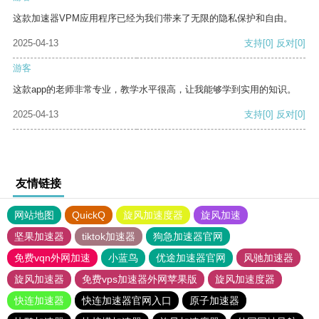
这款加速器VPM应用程序已经为我们带来了无限的隐私保护和自由。
2025-04-13
支持
[0]
反对
[0]
游客
这款app的老师非常专业，教学水平很高，让我能够学到实用的知识。
2025-04-13
支持
[0]
反对
[0]
友情链接
网站地图
QuickQ
旋风加速度器
旋风加速
坚果加速器
tiktok加速器
狗急加速器官网
免费vqn外网加速
小蓝鸟
优途加速器官网
风驰加速器
旋风加速器
免费vps加速器外网苹果版
旋风加速度器
快连加速器
快连加速器官网入口
原子加速器