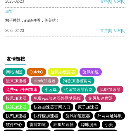
2025-02-23
支持
[0]
反对
[0]
游客
梯子神器，ins随便看，美美哒！
2025-02-23
支持
[0]
反对
[0]
友情链接
网站地图
QuickQ
旋风加速度器
旋风加速
坚果加速器
tiktok加速器
狗急加速器官网
免费vqn外网加速
小蓝鸟
优途加速器官网
风驰加速器
旋风加速器
免费vps加速器外网苹果版
旋风加速度器
快连加速器
快连加速器官网入口
原子加速器
快鸭加速器
快柠檬加速器
旋风加速度器
外网网址导航
软件中心
雷霆加速
狂飙加速器
哔咔漫画
小美