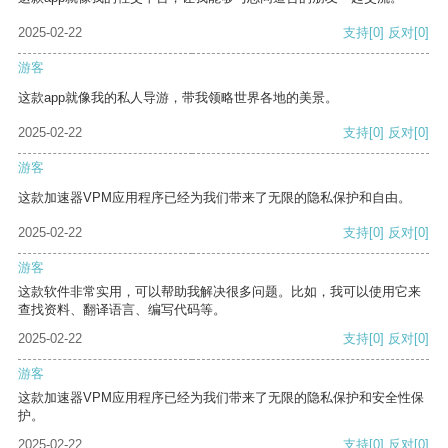
2025-02-22
支持
[0]
反对
[0]
游客
这款app就像我的私人导游，带我领略世界各地的美景。
2025-02-22
支持
[0]
反对
[0]
游客
这款加速器VPM应用程序已经为我们带来了无限的隐私保护和自由。
2025-02-22
支持
[0]
反对
[0]
游客
这款软件非常实用，可以帮助我解决很多问题。比如，我可以使用它来
查找资料、翻译语言、编写代码等。
2025-02-22
支持
[0]
反对
[0]
游客
这款加速器VPM应用程序已经为我们带来了无限的隐私保护和安全性保
护。
2025-02-22
支持
[0]
反对
[0]