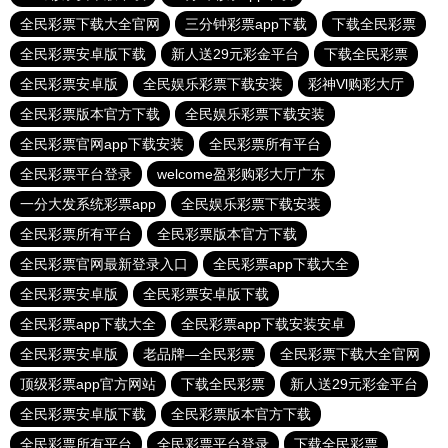
全民彩票下载大全官网
三分钟彩票app下载
下载全民彩票
全民彩票安卓版下载
新人送29元彩金平台
下载全民彩票
全民彩票安卓版
全民娱乐彩票下载安装
彩神Vl购彩大厅
全民彩票版本官方下载
全民娱乐彩票下载安装
全民彩票官网app下载安装
全民彩票所有平台
全民彩票平台登录
welcome盈彩购彩大厅广东
一分大发系统彩票app
全民娱乐彩票下载安装
全民彩票所有平台
全民彩票版本官方下载
全民彩票官网最新登录入口
全民彩票app下载大全
全民彩票安卓版
全民彩票安卓版下载
全民彩票app下载大全
全民彩票app下载安装安卓
全民彩票安卓版
老品牌—全民彩票
全民彩票下载大全官网
顶级彩票app官方网站
下载全民彩票
新人送29元彩金平台
全民彩票安卓版下载
全民彩票版本官方下载
全民彩票所有平台
全民彩票平台登录
下载全民彩票