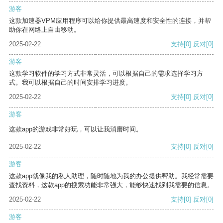
游客
这款加速器VPM应用程序可以给你提供最高速度和安全性的连接，并帮
助你在网络上自由移动。
2025-02-22
支持
[0]
反对
[0]
游客
这款学习软件的学习方式非常灵活，可以根据自己的需求选择学习方
式。我可以根据自己的时间安排学习进度。
2025-02-22
支持
[0]
反对
[0]
游客
这款app的游戏非常好玩，可以让我消磨时间。
2025-02-22
支持
[0]
反对
[0]
游客
这款app就像我的私人助理，随时随地为我的办公提供帮助。我经常需要
查找资料，这款app的搜索功能非常强大，能够快速找到我需要的信息。
2025-02-22
支持
[0]
反对
[0]
游客