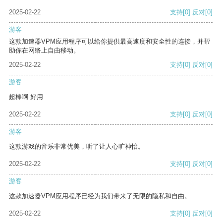
2025-02-22
支持
[0]
反对
[0]
游客
这款加速器VPM应用程序可以给你提供最高速度和安全性的连接，并帮
助你在网络上自由移动。
2025-02-22
支持
[0]
反对
[0]
游客
超棒啊 好用
2025-02-22
支持
[0]
反对
[0]
游客
这款游戏的音乐非常优美，听了让人心旷神怡。
2025-02-22
支持
[0]
反对
[0]
游客
这款加速器VPM应用程序已经为我们带来了无限的隐私和自由。
2025-02-22
支持
[0]
反对
[0]