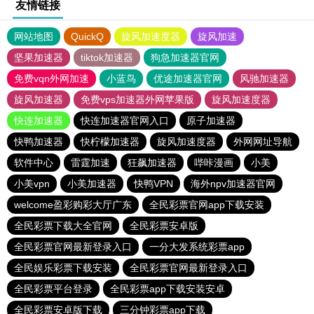
友情链接
网站地图
QuickQ
旋风加速度器
旋风加速
坚果加速器
tiktok加速器
狗急加速器官网
免费vqn外网加速
小蓝鸟
优途加速器官网
风驰加速器
旋风加速器
免费vps加速器外网苹果版
旋风加速度器
快连加速器
快连加速器官网入口
原子加速器
快鸭加速器
快柠檬加速器
旋风加速度器
外网网址导航
软件中心
雷霆加速
狂飙加速器
哔咔漫画
小美
小美vpn
小美加速器
快鸭VPN
海外npv加速器官网
welcome盈彩购彩大厅广东
全民彩票官网app下载安装
全民彩票下载大全官网
全民彩票安卓版
全民彩票官网最新登录入口
一分大发系统彩票app
全民娱乐彩票下载安装
全民彩票官网最新登录入口
全民彩票平台登录
全民彩票app下载安装安卓
全民彩票安卓版下载
三分钟彩票app下载