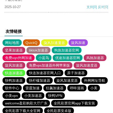
2025-10-27
支持
[0]
反对
[0]
友情链接
网站地图
QuickQ
旋风加速度器
旋风加速
坚果加速器
tiktok加速器
狗急加速器官网
免费vqn外网加速
小蓝鸟
优途加速器官网
风驰加速器
旋风加速器
免费vps加速器外网苹果版
旋风加速度器
快连加速器
快连加速器官网入口
原子加速器
快鸭加速器
快柠檬加速器
旋风加速度器
外网网址导航
软件中心
雷霆加速
狂飙加速器
哔咔漫画
小美
小美vpn
小美加速器
快鸭VPN
welcome盈彩购彩大厅广东
全民彩票官网app下载安装
全民彩票下载大全官网
全民彩票安卓版