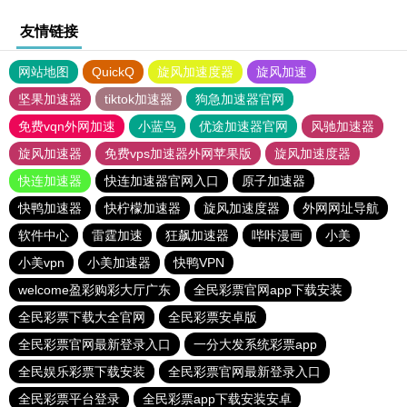
友情链接
网站地图
QuickQ
旋风加速度器
旋风加速
坚果加速器
tiktok加速器
狗急加速器官网
免费vqn外网加速
小蓝鸟
优途加速器官网
风驰加速器
旋风加速器
免费vps加速器外网苹果版
旋风加速度器
快连加速器
快连加速器官网入口
原子加速器
快鸭加速器
快柠檬加速器
旋风加速度器
外网网址导航
软件中心
雷霆加速
狂飙加速器
哔咔漫画
小美
小美vpn
小美加速器
快鸭VPN
welcome盈彩购彩大厅广东
全民彩票官网app下载安装
全民彩票下载大全官网
全民彩票安卓版
全民彩票官网最新登录入口
一分大发系统彩票app
全民娱乐彩票下载安装
全民彩票官网最新登录入口
全民彩票平台登录
全民彩票app下载安装安卓