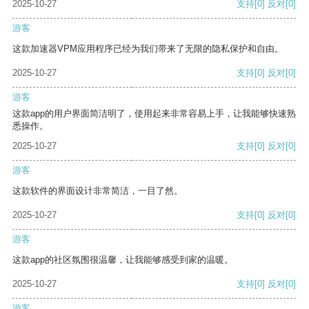
2025-10-27
支持
[0]
反对
[0]
游客
这款加速器VPM应用程序已经为我们带来了无限的隐私保护和自由。
2025-10-27
支持
[0]
反对
[0]
游客
这款app的用户界面简洁明了，使用起来非常容易上手，让我能够快速熟
悉操作。
2025-10-27
支持
[0]
反对
[0]
游客
这款软件的界面设计非常简洁，一目了然。
2025-10-27
支持
[0]
反对
[0]
游客
这款app的社区氛围很温馨，让我能够感受到家的温暖。
2025-10-27
支持
[0]
反对
[0]
游客