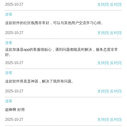
2025-10-27
支持
[0]
反对
[0]
游客
这款软件的社区氛围非常好，可以与其他用户交流学习心得。
2025-10-27
支持
[0]
反对
[0]
游客
这款加速器app的客服很贴心，遇到问题都能及时解决，服务态度非常
好。
2025-10-27
支持
[0]
反对
[0]
游客
这款软件简直是神器，解决了我所有问题。
2025-10-27
支持
[0]
反对
[0]
游客
超棒啊 好用
2025-10-27
支持
[0]
反对
[0]