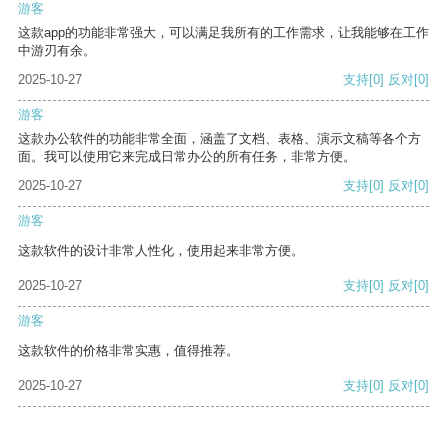
游客
这款app的功能非常强大，可以满足我所有的工作需求，让我能够在工作
中游刃有余。
2025-10-27
支持
[0]
反对
[0]
游客
这款办公软件的功能非常全面，涵盖了文档、表格、演示文稿等各个方
面。我可以使用它来完成日常办公的所有任务，非常方便。
2025-10-27
支持
[0]
反对
[0]
游客
这款软件的设计非常人性化，使用起来非常方便。
2025-10-27
支持
[0]
反对
[0]
游客
这款软件的价格非常实惠，值得推荐。
2025-10-27
支持
[0]
反对
[0]