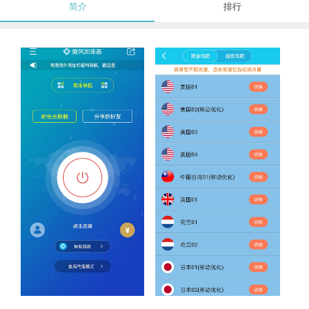
简介
排行