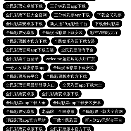
全民彩票安卓版下载
三分钟彩票app下载
全民彩票下载大全官网
三分钟彩票app下载
下载全民彩票
全民彩票安卓版下载
新人送29元彩金平台
下载全民彩票
全民彩票安卓版
全民娱乐彩票下载安装
彩神Vl购彩大厅
全民彩票版本官方下载
全民娱乐彩票下载安装
全民彩票官网app下载安装
全民彩票所有平台
全民彩票平台登录
welcome盈彩购彩大厅广东
一分大发系统彩票app
全民娱乐彩票下载安装
全民彩票所有平台
全民彩票版本官方下载
全民彩票官网最新登录入口
全民彩票app下载大全
全民彩票安卓版
全民彩票安卓版下载
全民彩票app下载大全
全民彩票app下载安装安卓
全民彩票安卓版
老品牌—全民彩票
全民彩票下载大全官网
顶级彩票app官方网站
下载全民彩票
新人送29元彩金平台
全民彩票安卓版下载
全民彩票版本官方下载