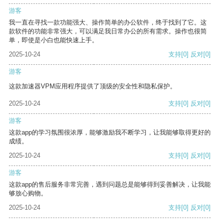
游客
我一直在寻找一款功能强大、操作简单的办公软件，终于找到了它。这
款软件的功能非常强大，可以满足我日常办公的所有需求。操作也很简
单，即使是小白也能快速上手。
2025-10-24
支持
[0]
反对
[0]
游客
这款加速器VPM应用程序提供了顶级的安全性和隐私保护。
2025-10-24
支持
[0]
反对
[0]
游客
这款app的学习氛围很浓厚，能够激励我不断学习，让我能够取得更好的
成绩。
2025-10-24
支持
[0]
反对
[0]
游客
这款app的售后服务非常完善，遇到问题总是能够得到妥善解决，让我能
够放心购物。
2025-10-24
支持
[0]
反对
[0]