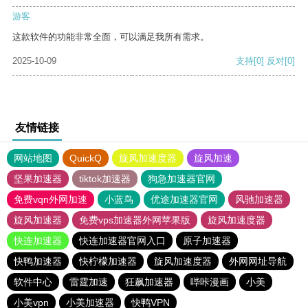
游客
这款软件的功能非常全面，可以满足我所有需求。
2025-10-09
支持
[0]
反对
[0]
友情链接
网站地图
QuickQ
旋风加速度器
旋风加速
坚果加速器
tiktok加速器
狗急加速器官网
免费vqn外网加速
小蓝鸟
优途加速器官网
风驰加速器
旋风加速器
免费vps加速器外网苹果版
旋风加速度器
快连加速器
快连加速器官网入口
原子加速器
快鸭加速器
快柠檬加速器
旋风加速度器
外网网址导航
软件中心
雷霆加速
狂飙加速器
哔咔漫画
小美
小美vpn
小美加速器
快鸭VPN