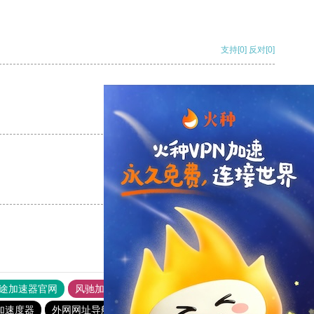
支持
[0]
反对
[0]
支持
[0]
反对
[0]
支持
[0]
反对
[0]
途加速器官网
风驰加速器
旋风加速器
加速度器
外网网址导航
软件中心
雷霆加速
狂飙加速器