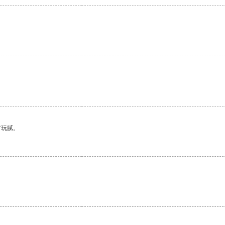
。
有玩腻。