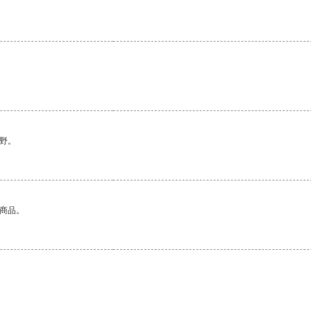
野。
的商品。