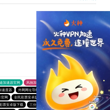
支持
[0]
反对
[0]
支持
[0]
反对
[0]
途加速器官网
风驰加速器
旋风加速器
加速度器
外网网址导航
软件中心
雷霆加速
狂飙加速器
全官网
全民彩票安卓版
全民彩票官网最新登录入口
彩票安卓版下载
三分钟彩票app下载
全民彩票下载大全官网