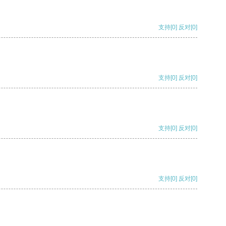
支持
[0]
反对
[0]
支持
[0]
反对
[0]
支持
[0]
反对
[0]
支持
[0]
反对
[0]