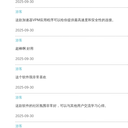
2025-09-30
游客
这款加速器VPM应用程序可以给你提供最高速度和安全性的连接。
2025-09-30
游客
超棒啊 好用
2025-09-30
游客
这个软件我非常喜欢
2025-09-30
游客
这款软件的社区氛围非常好，可以与其他用户交流学习心得。
2025-09-30
游客