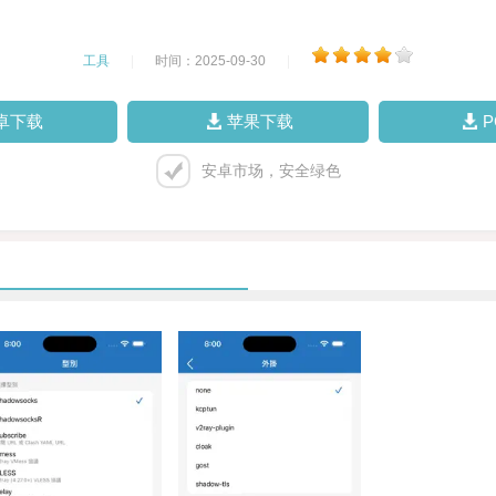
工具
|
时间：2025-09-30
|
卓下载
苹果下载
安卓市场，安全绿色