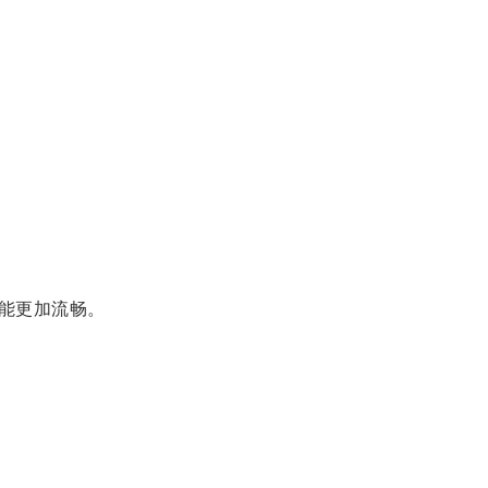
能更加流畅。