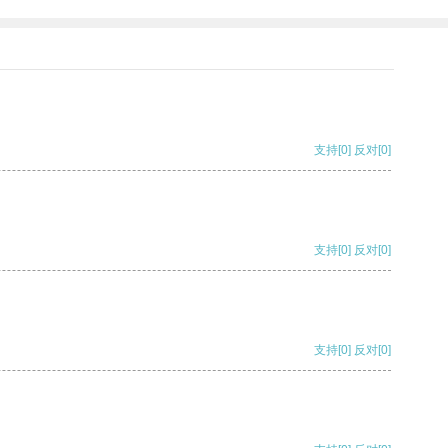
支持
[0]
反对
[0]
支持
[0]
反对
[0]
支持
[0]
反对
[0]