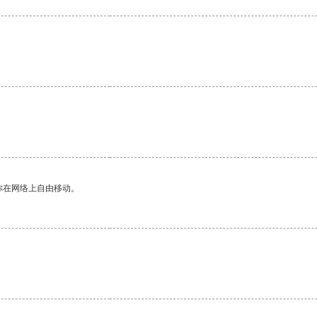
。
你在网络上自由移动。