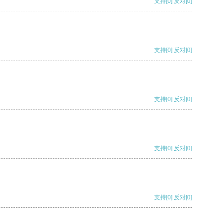
支持
[0]
反对
[0]
支持
[0]
反对
[0]
支持
[0]
反对
[0]
支持
[0]
反对
[0]
支持
[0]
反对
[0]