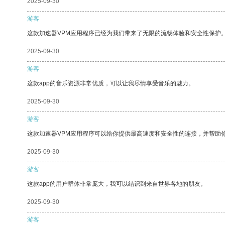
2025-09-30
游客
这款加速器VPM应用程序已经为我们带来了无限的流畅体验和安全性保护
2025-09-30
游客
这款app的音乐资源非常优质，可以让我尽情享受音乐的魅力。
2025-09-30
游客
这款加速器VPM应用程序可以给你提供最高速度和安全性的连接，并帮助
2025-09-30
游客
这款app的用户群体非常庞大，我可以结识到来自世界各地的朋友。
2025-09-30
游客