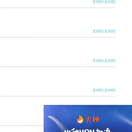
支持
[0]
反对
[0]
支持
[0]
反对
[0]
支持
[0]
反对
[0]
支持
[0]
反对
[0]
支持
[0]
反对
[0]