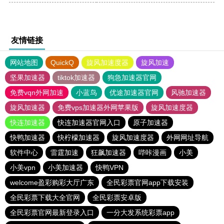
友情链接
网站地图
QuickQ
旋风加速度器
旋风加速
坚果加速器
tiktok加速器
狗急加速器官网
免费vqn外网加速
小蓝鸟
优途加速器官网
风驰加速器
旋风加速器
免费vps加速器外网苹果版
旋风加速度器
快连加速器
快连加速器官网入口
原子加速器
快鸭加速器
快柠檬加速器
旋风加速度器
外网网址导航
软件中心
雷霆加速
狂飙加速器
哔咔漫画
小美
小美vpn
小美加速器
快鸭VPN
welcome盈彩购彩大厅广东
全民彩票官网app下载安装
全民彩票下载大全官网
全民彩票安卓版
全民彩票官网最新登录入口
一分大发系统彩票app