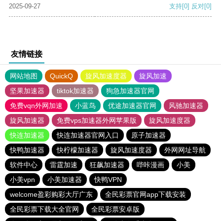
2025-09-27
支持
[0]
反对
[0]
友情链接
网站地图
QuickQ
旋风加速度器
旋风加速
坚果加速器
tiktok加速器
狗急加速器官网
免费vqn外网加速
小蓝鸟
优途加速器官网
风驰加速器
旋风加速器
免费vps加速器外网苹果版
旋风加速度器
快连加速器
快连加速器官网入口
原子加速器
快鸭加速器
快柠檬加速器
旋风加速度器
外网网址导航
软件中心
雷霆加速
狂飙加速器
哔咔漫画
小美
小美vpn
小美加速器
快鸭VPN
welcome盈彩购彩大厅广东
全民彩票官网app下载安装
全民彩票下载大全官网
全民彩票安卓版