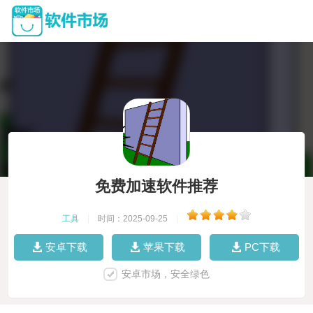
免费加速软件推荐
工具
|
时间：2025-09-25
|
安卓下载
苹果下载
PC下载
安卓市场，安全绿色