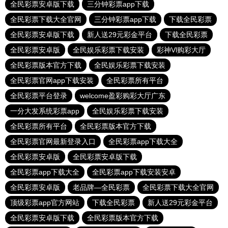
全民彩票安卓版下载
三分钟彩票app下载
全民彩票下载大全官网
三分钟彩票app下载
下载全民彩票
全民彩票安卓版下载
新人送29元彩金平台
下载全民彩票
全民彩票安卓版
全民娱乐彩票下载安装
彩神Vl购彩大厅
全民彩票版本官方下载
全民娱乐彩票下载安装
全民彩票官网app下载安装
全民彩票所有平台
全民彩票平台登录
welcome盈彩购彩大厅广东
一分大发系统彩票app
全民娱乐彩票下载安装
全民彩票所有平台
全民彩票版本官方下载
全民彩票官网最新登录入口
全民彩票app下载大全
全民彩票安卓版
全民彩票安卓版下载
全民彩票app下载大全
全民彩票app下载安装安卓
全民彩票安卓版
老品牌—全民彩票
全民彩票下载大全官网
顶级彩票app官方网站
下载全民彩票
新人送29元彩金平台
全民彩票安卓版下载
全民彩票版本官方下载