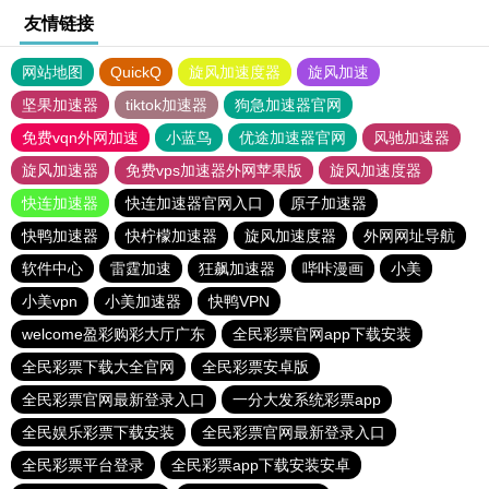
友情链接
网站地图
QuickQ
旋风加速度器
旋风加速
坚果加速器
tiktok加速器
狗急加速器官网
免费vqn外网加速
小蓝鸟
优途加速器官网
风驰加速器
旋风加速器
免费vps加速器外网苹果版
旋风加速度器
快连加速器
快连加速器官网入口
原子加速器
快鸭加速器
快柠檬加速器
旋风加速度器
外网网址导航
软件中心
雷霆加速
狂飙加速器
哔咔漫画
小美
小美vpn
小美加速器
快鸭VPN
welcome盈彩购彩大厅广东
全民彩票官网app下载安装
全民彩票下载大全官网
全民彩票安卓版
全民彩票官网最新登录入口
一分大发系统彩票app
全民娱乐彩票下载安装
全民彩票官网最新登录入口
全民彩票平台登录
全民彩票app下载安装安卓