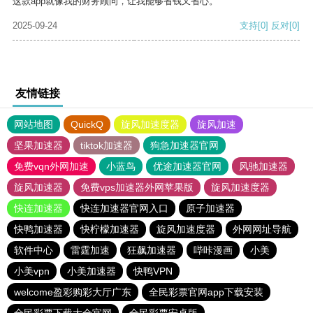
这款app就像我的财务顾问，让我能够省钱又省心。
2025-09-24
支持
[0]
反对
[0]
友情链接
网站地图
QuickQ
旋风加速度器
旋风加速
坚果加速器
tiktok加速器
狗急加速器官网
免费vqn外网加速
小蓝鸟
优途加速器官网
风驰加速器
旋风加速器
免费vps加速器外网苹果版
旋风加速度器
快连加速器
快连加速器官网入口
原子加速器
快鸭加速器
快柠檬加速器
旋风加速度器
外网网址导航
软件中心
雷霆加速
狂飙加速器
哔咔漫画
小美
小美vpn
小美加速器
快鸭VPN
welcome盈彩购彩大厅广东
全民彩票官网app下载安装