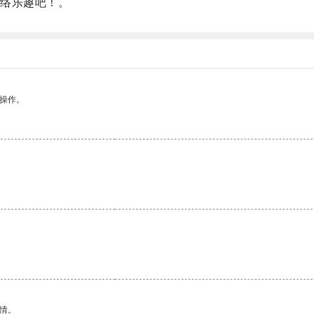
络乐趣吧！。
悉操作。
情。