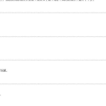
。
有玩腻。
。