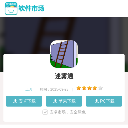
迷雾通
工具
|
时间：2025-09-23
|
安卓下载
苹果下载
PC下载
安卓市场，安全绿色