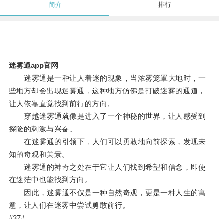
简介
排行
迷雾通app官网
迷雾通是一种让人着迷的现象，当浓雾笼罩大地时，一
些地方却会出现迷雾通，这种地方仿佛是打破迷雾的通道，
让人依靠直觉找到前行的方向。
穿越迷雾通就像是进入了一个神秘的世界，让人感受到
探险的刺激与兴奋。
在迷雾通的引领下，人们可以勇敢地向前探索，发现未
知的奇观和美景。
迷雾通的神奇之处在于它让人们找到希望和信念，即使
在迷茫中也能找到方向。
因此，迷雾通不仅是一种自然奇观，更是一种人生的寓
意，让人们在迷雾中尝试勇敢前行。
#37#