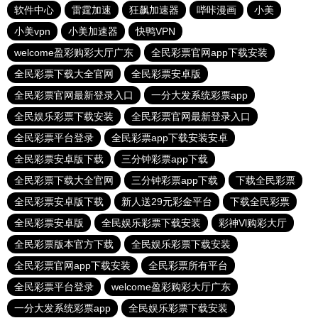
软件中心
雷霆加速
狂飙加速器
哔咔漫画
小美
小美vpn
小美加速器
快鸭VPN
welcome盈彩购彩大厅广东
全民彩票官网app下载安装
全民彩票下载大全官网
全民彩票安卓版
全民彩票官网最新登录入口
一分大发系统彩票app
全民娱乐彩票下载安装
全民彩票官网最新登录入口
全民彩票平台登录
全民彩票app下载安装安卓
全民彩票安卓版下载
三分钟彩票app下载
全民彩票下载大全官网
三分钟彩票app下载
下载全民彩票
全民彩票安卓版下载
新人送29元彩金平台
下载全民彩票
全民彩票安卓版
全民娱乐彩票下载安装
彩神Vl购彩大厅
全民彩票版本官方下载
全民娱乐彩票下载安装
全民彩票官网app下载安装
全民彩票所有平台
全民彩票平台登录
welcome盈彩购彩大厅广东
一分大发系统彩票app
全民娱乐彩票下载安装