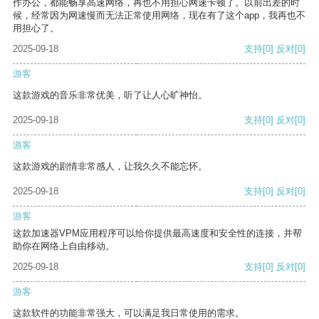
作办公，都能畅享高速网络，再也不用担心网速卡顿了。以前出差的时
候，经常因为网速慢而无法正常使用网络，现在有了这个app，我再也不
用担心了。
2025-09-18
支持
[0]
反对
[0]
游客
这款游戏的音乐非常优美，听了让人心旷神怡。
2025-09-18
支持
[0]
反对
[0]
游客
这款游戏的剧情非常感人，让我久久不能忘怀。
2025-09-18
支持
[0]
反对
[0]
游客
这款加速器VPM应用程序可以给你提供最高速度和安全性的连接，并帮
助你在网络上自由移动。
2025-09-18
支持
[0]
反对
[0]
游客
这款软件的功能非常强大，可以满足我日常使用的需求。