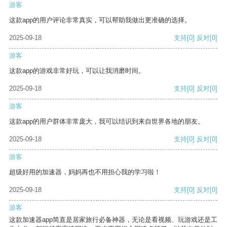
游客
这款app的用户评论非常真实，可以帮助我做出更准确的选择。
2025-09-18
支持
[0]
反对
[0]
游客
这款app的游戏非常好玩，可以让我消磨时间。
2025-09-18
支持
[0]
反对
[0]
游客
这款app的用户群体非常庞大，我可以结识到来自世界各地的朋友。
2025-09-18
支持
[0]
反对
[0]
游客
超级好用的加速器，妈妈再也不用担心我的学习啦！
2025-09-18
支持
[0]
反对
[0]
游客
这款加速器app简直是居家旅行必备神器，无论是看视频、玩游戏还是工