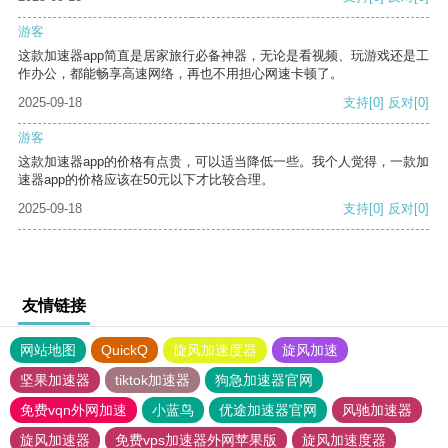
游客
这款加速器app简直是居家旅行必备神器，无论是看视频、玩游戏还是工
作办公，都能畅享高速网络，再也不用担心网速卡顿了。
2025-09-18
支持
[0]
反对
[0]
游客
这款加速器app的价格有点贵，可以适当降低一些。我个人觉得，一款加
速器app的价格应该在50元以下才比较合理。
2025-09-18
支持
[0]
反对
[0]
友情链接
网站地图
QuickQ
旋风加速度器
旋风加速
坚果加速器
tiktok加速器
狗急加速器官网
免费vqn外网加速
小蓝鸟
优途加速器官网
风驰加速器
旋风加速器
免费vps加速器外网苹果版
旋风加速度器