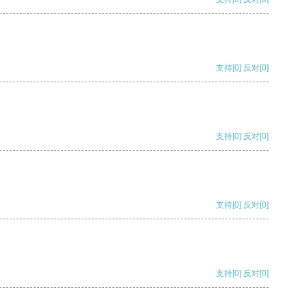
支持
[0]
反对
[0]
支持
[0]
反对
[0]
支持
[0]
反对
[0]
支持
[0]
反对
[0]