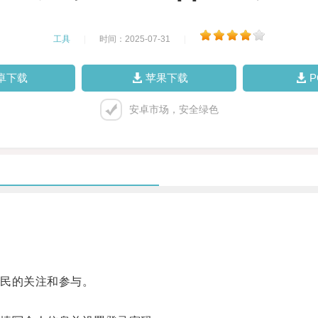
工具
|
时间：2025-07-31
|
卓下载
苹果下载
安卓市场，安全绿色
民的关注和参与。