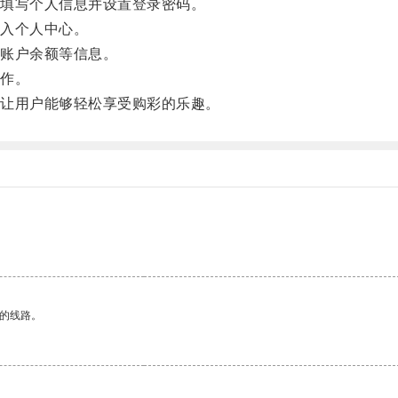
填写个人信息并设置登录密码。
入个人中心。
账户余额等信息。
作。
让用户能够轻松享受购彩的乐趣。
。
区的线路。