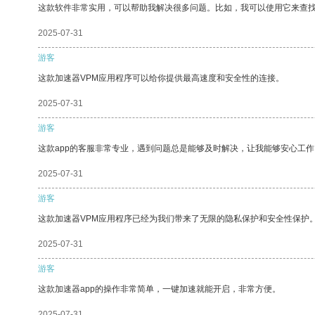
这款软件非常实用，可以帮助我解决很多问题。比如，我可以使用它来查
2025-07-31
游客
这款加速器VPM应用程序可以给你提供最高速度和安全性的连接。
2025-07-31
游客
这款app的客服非常专业，遇到问题总是能够及时解决，让我能够安心工作
2025-07-31
游客
这款加速器VPM应用程序已经为我们带来了无限的隐私保护和安全性保护
2025-07-31
游客
这款加速器app的操作非常简单，一键加速就能开启，非常方便。
2025-07-31