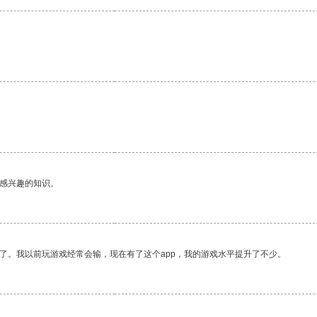
己感兴趣的知识。
了。我以前玩游戏经常会输，现在有了这个app，我的游戏水平提升了不少。