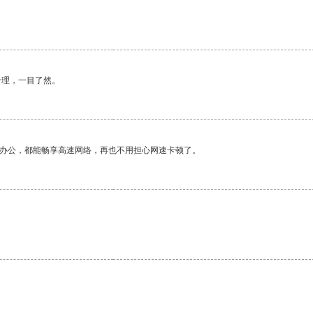
合理，一目了然。
作办公，都能畅享高速网络，再也不用担心网速卡顿了。