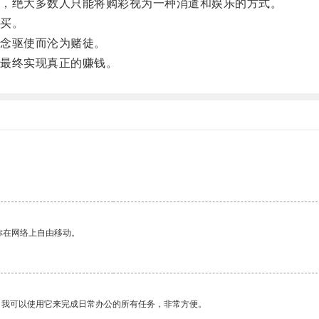
，绝大多数人只能将购彩视为一种消遣和娱乐的方式。
买。
念驱使而沦为赌徒。
最终实现真正的赚钱。
你在网络上自由移动。
。我可以使用它来完成日常办公的所有任务，非常方便。