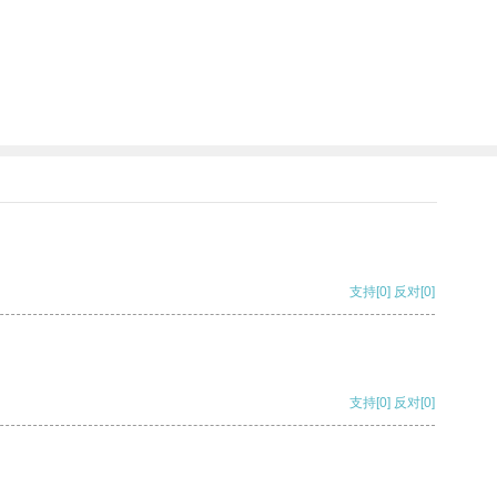
支持
[0]
反对
[0]
支持
[0]
反对
[0]