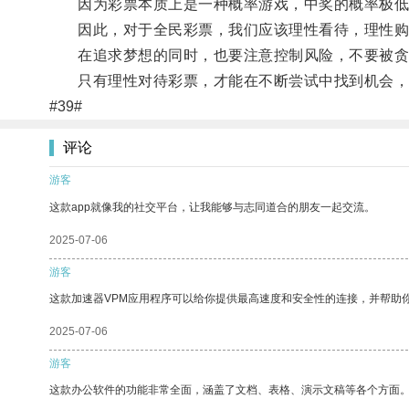
因为彩票本质上是一种概率游戏，中奖的概率极低
因此，对于全民彩票，我们应该理性看待，理性购
在追求梦想的同时，也要注意控制风险，不要被贪
只有理性对待彩票，才能在不断尝试中找到机会，
#39#
评论
游客
这款app就像我的社交平台，让我能够与志同道合的朋友一起交流。
2025-07-06
游客
这款加速器VPM应用程序可以给你提供最高速度和安全性的连接，并帮助
2025-07-06
游客
这款办公软件的功能非常全面，涵盖了文档、表格、演示文稿等各个方面