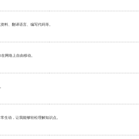
找资料、翻译语言、编写代码等。
你在网络上自由移动。
。
非常生动，让我能够轻松理解知识点。