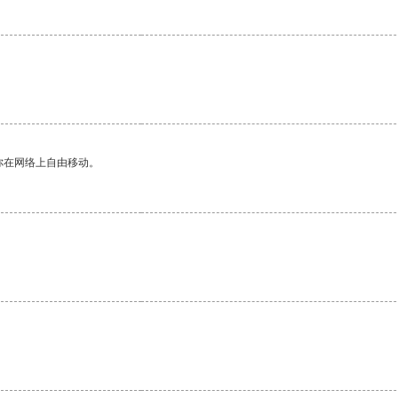
你在网络上自由移动。
。