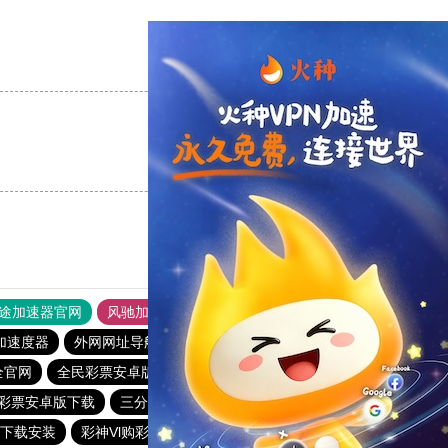
支持
[0]
反对
[0]
支持
[0]
反对
[0]
途加速器官网
风驰加速器
旋风加速器
加速度器
外网网址导航
软件中心
雷霆加速
狂飙加速器
全官网
全民彩票安卓版
全民彩票官网最新登录入口
彩票安卓版下载
三分钟彩票app下载
全民彩票下载大全官网
下载安装
彩神Vl购彩大厅
全民彩票版本官方下载