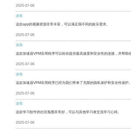
2025-07-06
游客
这款app的视频资源非常丰富，可以满足我不同的娱乐需求。
2025-07-06
游客
这款加速器VPM应用程序可以给你提供最高速度和安全性的连接，并帮助
2025-07-06
游客
这款加速器VPM应用程序已经为我们带来了无限的隐私保护和安全性保护
2025-07-06
游客
这款学习软件的社区氛围非常好，可以与其他学习者交流学习心得。
2025-07-06