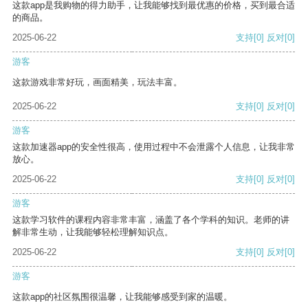
这款app是我购物的得力助手，让我能够找到最优惠的价格，买到最合适
的商品。
2025-06-22
支持
[0]
反对
[0]
游客
这款游戏非常好玩，画面精美，玩法丰富。
2025-06-22
支持
[0]
反对
[0]
游客
这款加速器app的安全性很高，使用过程中不会泄露个人信息，让我非常
放心。
2025-06-22
支持
[0]
反对
[0]
游客
这款学习软件的课程内容非常丰富，涵盖了各个学科的知识。老师的讲
解非常生动，让我能够轻松理解知识点。
2025-06-22
支持
[0]
反对
[0]
游客
这款app的社区氛围很温馨，让我能够感受到家的温暖。