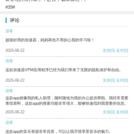
#39#
评论
游客
超级好用的加速器，妈妈再也不用担心我的学习啦！
2025-06-22
支持
[0]
反对
[0]
游客
这款加速器VPM应用程序已经为我们带来了无限的隐私保护和自由。
2025-06-22
支持
[0]
反对
[0]
游客
这款app就像我的私人助理，随时随地为我的办公提供帮助。我经常需要
查找资料，这款app的搜索功能非常强大，能够快速找到我需要的信息。
2025-06-22
支持
[0]
反对
[0]
游客
这款app的音乐资源非常优质，可以让我尽情享受音乐的魅力。