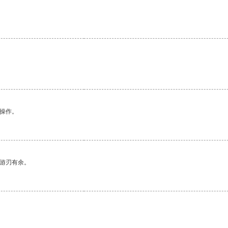
悉操作。
中游刃有余。