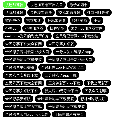
快连加速器
快连加速器官网入口
原子加速器
快鸭加速器
快柠檬加速器
旋风加速度器
外网网址导航
软件中心
雷霆加速
狂飙加速器
哔咔漫画
小美
小美vpn
小美加速器
快鸭VPN
海外npv加速器官网
welcome盈彩购彩大厅广东
全民彩票官网app下载安装
全民彩票下载大全官网
全民彩票安卓版
全民彩票官网最新登录入口
一分大发系统彩票app
全民娱乐彩票下载安装
全民彩票官网最新登录入口
全民彩票平台登录
全民彩票app下载安装安卓
全民彩票安卓版下载
三分钟彩票app下载
全民彩票下载大全官网
三分钟彩票app下载
下载全民彩票
全民彩票安卓版下载
新人送29元彩金平台
下载全民彩票
全民彩票安卓版
全民娱乐彩票下载安装
彩神Vl购彩大厅
全民彩票版本官方下载
全民娱乐彩票下载安装
全民彩票官网app下载安装
全民彩票所有平台