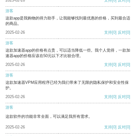
2025-02-26
支持
[0]
反对
[0]
游客
这款app是我购物的得力助手，让我能够找到最优惠的价格，买到最合适
的商品。
2025-02-26
支持
[0]
反对
[0]
游客
这款加速器app的价格有点贵，可以适当降低一些。我个人觉得，一款加
速器app的价格应该在50元以下才比较合理。
2025-02-26
支持
[0]
反对
[0]
游客
这款加速器VPM应用程序已经为我们带来了无限的隐私保护和安全性保
护。
2025-02-26
支持
[0]
反对
[0]
游客
这款软件的功能非常全面，可以满足我所有需求。
2025-02-26
支持
[0]
反对
[0]