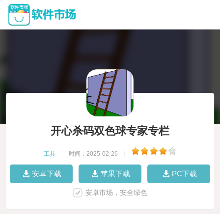
开心杀码双色球专家专栏
工具
|
时间：2025-02-26
|
安卓下载
苹果下载
PC下载
安卓市场，安全绿色