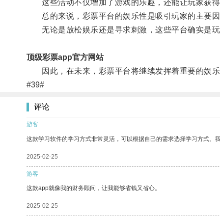
这些活动不仅增加了游戏的乐趣，还能让玩家获得
总的来说，彩票平台的娱乐性是吸引玩家的主要因
无论是放松娱乐还是寻求刺激，这些平台确实是玩
顶级彩票app官方网站
因此，在未来，彩票平台将继续发挥着重要的娱乐
#39#
评论
游客
这款学习软件的学习方式非常灵活，可以根据自己的需求选择学习方式。
2025-02-25
游客
这款app就像我的财务顾问，让我能够省钱又省心。
2025-02-25