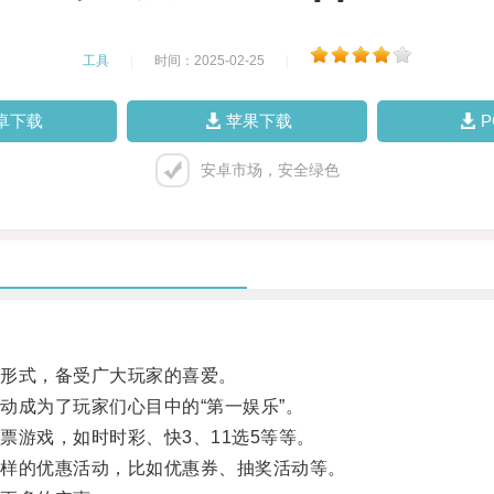
工具
|
时间：2025-02-25
|
卓下载
苹果下载
安卓市场，安全绿色
形式，备受广大玩家的喜爱。
成为了玩家们心目中的“第一娱乐”。
游戏，如时时彩、快3、11选5等等。
样的优惠活动，比如优惠券、抽奖活动等。