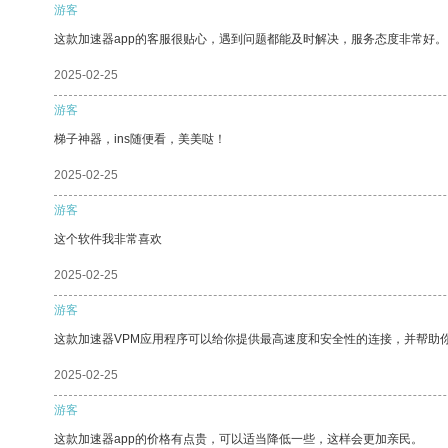
游客
这款加速器app的客服很贴心，遇到问题都能及时解决，服务态度非常好。
2025-02-25
游客
梯子神器，ins随便看，美美哒！
2025-02-25
游客
这个软件我非常喜欢
2025-02-25
游客
这款加速器VPM应用程序可以给你提供最高速度和安全性的连接，并帮助
2025-02-25
游客
这款加速器app的价格有点贵，可以适当降低一些，这样会更加亲民。