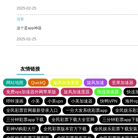
2025-02-25
游客
这个是app神器
2025-02-25
友情链接
网站地图
QuickQ
旋风加速度器
旋风加速
坚果加速器
免费vps加速器外网苹果版
旋风加速度器
快连加速器
快连
哔咔漫画
小美
小美vpn
小美加速器
快鸭VPN
海外n
全民彩票官网最新登录入口
一分大发系统彩票app
全民娱乐彩
三分钟彩票app下载
全民彩票下载大全官网
三分钟彩票app下
彩神Vl购彩大厅
全民彩票版本官方下载
全民娱乐彩票下载安装
全民娱乐彩票下载安装
全民彩票所有平台
全民彩票版本官方下