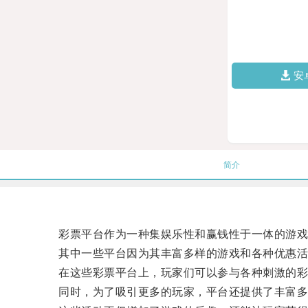
安
简介
彩票平台作为一种集娱乐性和赢钱性于一体的游戏
其中一些平台因为其丰富多样的游戏和各种优惠活动
在这些彩票平台上，玩家们可以参与各种刺激的彩票
同时，为了吸引更多的玩家，平台还提供了丰富多