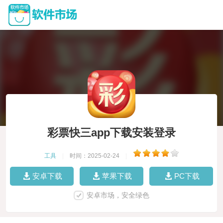
彩票快三app下载安装登录
工具
|
时间：2025-02-24
|
安卓下载
苹果下载
PC下载
安卓市场，安全绿色