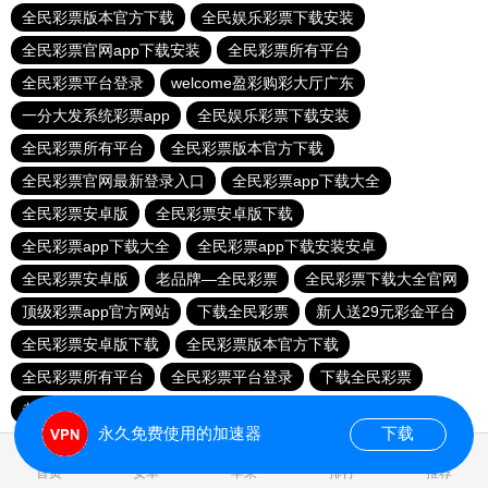
全民彩票版本官方下载
全民娱乐彩票下载安装
全民彩票官网app下载安装
全民彩票所有平台
全民彩票平台登录
welcome盈彩购彩大厅广东
一分大发系统彩票app
全民娱乐彩票下载安装
全民彩票所有平台
全民彩票版本官方下载
全民彩票官网最新登录入口
全民彩票app下载大全
全民彩票安卓版
全民彩票安卓版下载
全民彩票app下载大全
全民彩票app下载安装安卓
全民彩票安卓版
老品牌—全民彩票
全民彩票下载大全官网
顶级彩票app官方网站
下载全民彩票
新人送29元彩金平台
全民彩票安卓版下载
全民彩票版本官方下载
全民彩票所有平台
全民彩票平台登录
下载全民彩票
老品牌—全民彩票
永久免费使用的加速器
下载
首页
安卓
苹果
排行
推荐