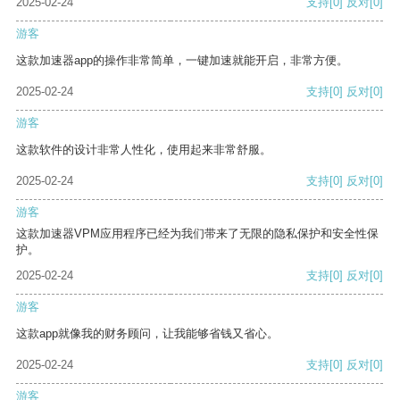
2025-02-24
支持
[0]
反对
[0]
游客
这款加速器app的操作非常简单，一键加速就能开启，非常方便。
2025-02-24
支持
[0]
反对
[0]
游客
这款软件的设计非常人性化，使用起来非常舒服。
2025-02-24
支持
[0]
反对
[0]
游客
这款加速器VPM应用程序已经为我们带来了无限的隐私保护和安全性保
护。
2025-02-24
支持
[0]
反对
[0]
游客
这款app就像我的财务顾问，让我能够省钱又省心。
2025-02-24
支持
[0]
反对
[0]
游客