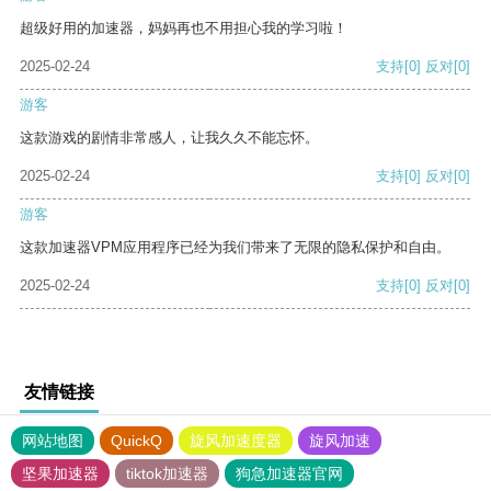
超级好用的加速器，妈妈再也不用担心我的学习啦！
2025-02-24
支持
[0]
反对
[0]
游客
这款游戏的剧情非常感人，让我久久不能忘怀。
2025-02-24
支持
[0]
反对
[0]
游客
这款加速器VPM应用程序已经为我们带来了无限的隐私保护和自由。
2025-02-24
支持
[0]
反对
[0]
友情链接
网站地图
QuickQ
旋风加速度器
旋风加速
坚果加速器
tiktok加速器
狗急加速器官网