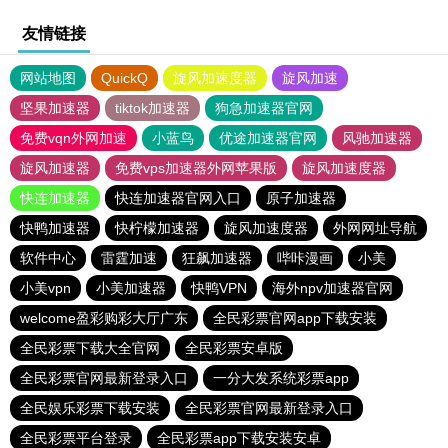
友情链接
网站地图
QuickQ
旋风加速度器
旋风加速
坚果加速器
tiktok加速器
狗急加速器官网
免费vqn外网加速
小蓝鸟
优途加速器官网
风驰加速器
旋风加速器
免费vps加速器外网苹果版
旋风加速度器
快连加速器
快连加速器官网入口
原子加速器
快鸭加速器
快柠檬加速器
旋风加速度器
外网网址导航
软件中心
雷霆加速
狂飙加速器
哔咔漫画
小美
小美vpn
小美加速器
快鸭VPN
海外npv加速器官网
welcome盈彩购彩大厅广东
全民彩票官网app下载安装
全民彩票下载大全官网
全民彩票安卓版
全民彩票官网最新登录入口
一分大发系统彩票app
全民娱乐彩票下载安装
全民彩票官网最新登录入口
全民彩票平台登录
全民彩票app下载安装安卓