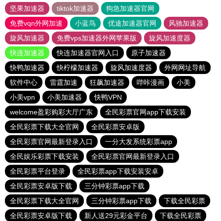
坚果加速器
tiktok加速器
狗急加速器官网
免费vqn外网加速
小蓝鸟
优途加速器官网
风驰加速器
旋风加速器
免费vps加速器外网苹果版
旋风加速度器
快连加速器
快连加速器官网入口
原子加速器
快鸭加速器
快柠檬加速器
旋风加速度器
外网网址导航
软件中心
雷霆加速
狂飙加速器
哔咔漫画
小美
小美vpn
小美加速器
快鸭VPN
welcome盈彩购彩大厅广东
全民彩票官网app下载安装
全民彩票下载大全官网
全民彩票安卓版
全民彩票官网最新登录入口
一分大发系统彩票app
全民娱乐彩票下载安装
全民彩票官网最新登录入口
全民彩票平台登录
全民彩票app下载安装安卓
全民彩票安卓版下载
三分钟彩票app下载
全民彩票下载大全官网
三分钟彩票app下载
下载全民彩票
全民彩票安卓版下载
新人送29元彩金平台
下载全民彩票