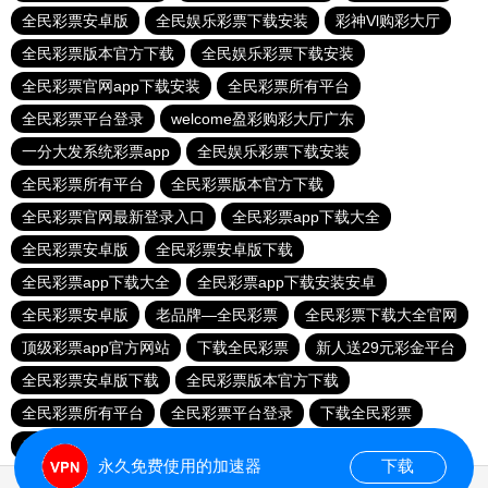
全民彩票安卓版
全民娱乐彩票下载安装
彩神Vl购彩大厅
全民彩票版本官方下载
全民娱乐彩票下载安装
全民彩票官网app下载安装
全民彩票所有平台
全民彩票平台登录
welcome盈彩购彩大厅广东
一分大发系统彩票app
全民娱乐彩票下载安装
全民彩票所有平台
全民彩票版本官方下载
全民彩票官网最新登录入口
全民彩票app下载大全
全民彩票安卓版
全民彩票安卓版下载
全民彩票app下载大全
全民彩票app下载安装安卓
全民彩票安卓版
老品牌—全民彩票
全民彩票下载大全官网
顶级彩票app官方网站
下载全民彩票
新人送29元彩金平台
全民彩票安卓版下载
全民彩票版本官方下载
全民彩票所有平台
全民彩票平台登录
下载全民彩票
老品牌—全民彩票
永久免费使用的加速器
下载