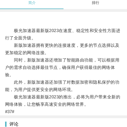
简介
排行
极光加速器最新版2023在速度、稳定性和安全性方面进
行了全面升级。
新版加速器拥有更快的连接速度，更多的节点选择以及
更加稳定的网络连接。
同时，新版加速器还增加了智能路由功能，可以根据用
户的需求自动选择最佳节点，确保用户获得最佳的网络体
验。
此外，新版加速器还加强了对数据加密和隐私保护的功
能，为用户提供更安全的网络环境。
极光加速器最新版2023的推出，必将为用户带来全新的
网络体验，让您畅享高速安全的网络世界。
#37#
评论