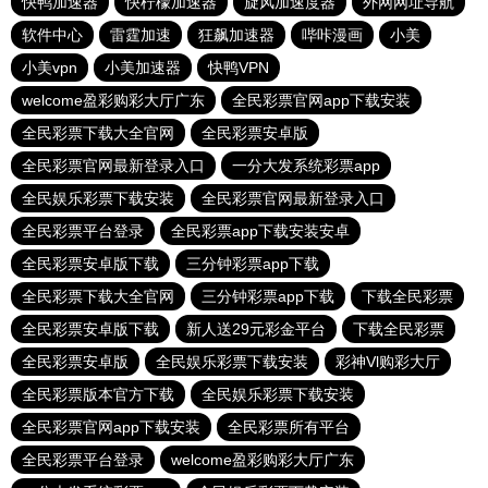
快鸭加速器
快柠檬加速器
旋风加速度器
外网网址导航
软件中心
雷霆加速
狂飙加速器
哔咔漫画
小美
小美vpn
小美加速器
快鸭VPN
welcome盈彩购彩大厅广东
全民彩票官网app下载安装
全民彩票下载大全官网
全民彩票安卓版
全民彩票官网最新登录入口
一分大发系统彩票app
全民娱乐彩票下载安装
全民彩票官网最新登录入口
全民彩票平台登录
全民彩票app下载安装安卓
全民彩票安卓版下载
三分钟彩票app下载
全民彩票下载大全官网
三分钟彩票app下载
下载全民彩票
全民彩票安卓版下载
新人送29元彩金平台
下载全民彩票
全民彩票安卓版
全民娱乐彩票下载安装
彩神Vl购彩大厅
全民彩票版本官方下载
全民娱乐彩票下载安装
全民彩票官网app下载安装
全民彩票所有平台
全民彩票平台登录
welcome盈彩购彩大厅广东