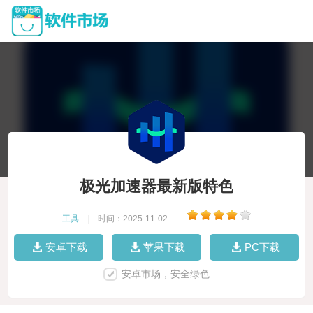
极光加速器最新版特色
工具
|
时间：2025-11-02
|
安卓下载
苹果下载
PC下载
安卓市场，安全绿色