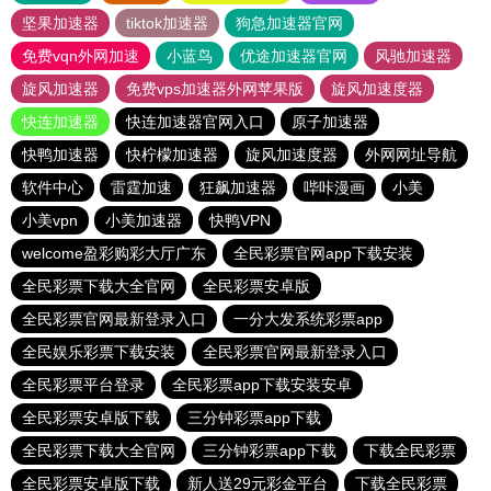
坚果加速器
tiktok加速器
狗急加速器官网
免费vqn外网加速
小蓝鸟
优途加速器官网
风驰加速器
旋风加速器
免费vps加速器外网苹果版
旋风加速度器
快连加速器
快连加速器官网入口
原子加速器
快鸭加速器
快柠檬加速器
旋风加速度器
外网网址导航
软件中心
雷霆加速
狂飙加速器
哔咔漫画
小美
小美vpn
小美加速器
快鸭VPN
welcome盈彩购彩大厅广东
全民彩票官网app下载安装
全民彩票下载大全官网
全民彩票安卓版
全民彩票官网最新登录入口
一分大发系统彩票app
全民娱乐彩票下载安装
全民彩票官网最新登录入口
全民彩票平台登录
全民彩票app下载安装安卓
全民彩票安卓版下载
三分钟彩票app下载
全民彩票下载大全官网
三分钟彩票app下载
下载全民彩票
全民彩票安卓版下载
新人送29元彩金平台
下载全民彩票