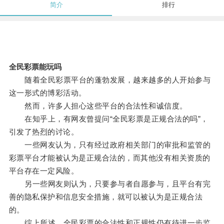
简介
排行
全民彩票能玩吗
随着全民彩票平台的蓬勃发展，越来越多的人开始参与
这一形式的博彩活动。
然而，许多人担心这些平台的合法性和诚信度。
在知乎上，有网友曾提问“全民彩票是正规合法的吗”，
引发了热烈的讨论。
一些网友认为，只有经过政府相关部门的审批和监管的
彩票平台才能被认为是正规合法的，而其他没有相关资质的
平台存在一定风险。
另一些网友则认为，只要参与者自愿参与，且平台有完
善的隐私保护和信息安全措施，就可以被认为是正规合法
的。
综上所述，全民彩票的合法性和正规性仍有待进一步监