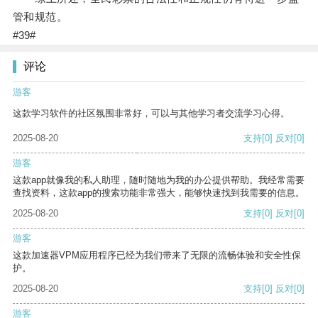
管和规范。
#39#
评论
游客
这款学习软件的社区氛围非常好，可以与其他学习者交流学习心得。
2025-08-20
支持
[0]
反对
[0]
游客
这款app就像我的私人助理，随时随地为我的办公提供帮助。我经常需要
查找资料，这款app的搜索功能非常强大，能够快速找到我需要的信息。
2025-08-20
支持
[0]
反对
[0]
游客
这款加速器VPM应用程序已经为我们带来了无限的流畅体验和安全性保
护。
2025-08-20
支持
[0]
反对
[0]
游客