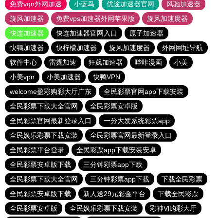
免费vqn外网加速
小蓝鸟
优途加速器官网
风驰加速器
旋风加速器
免费vps加速器外网苹果版
旋风加速度器
快连加速器
快连加速器官网入口
原子加速器
快鸭加速器
快柠檬加速器
旋风加速度器
外网网址导航
软件中心
雷霆加速
狂飙加速器
哔咔漫画
小美
小美vpn
小美加速器
快鸭VPN
welcome盈彩购彩大厅广东
全民彩票官网app下载安装
全民彩票下载大全官网
全民彩票安卓版
全民彩票官网最新登录入口
一分大发系统彩票app
全民娱乐彩票下载安装
全民彩票官网最新登录入口
全民彩票平台登录
全民彩票app下载安装安卓
全民彩票安卓版下载
三分钟彩票app下载
全民彩票下载大全官网
三分钟彩票app下载
下载全民彩票
全民彩票安卓版下载
新人送29元彩金平台
下载全民彩票
全民彩票安卓版
全民娱乐彩票下载安装
彩神Vl购彩大厅