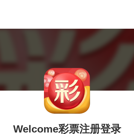
Welcome彩票注册登录