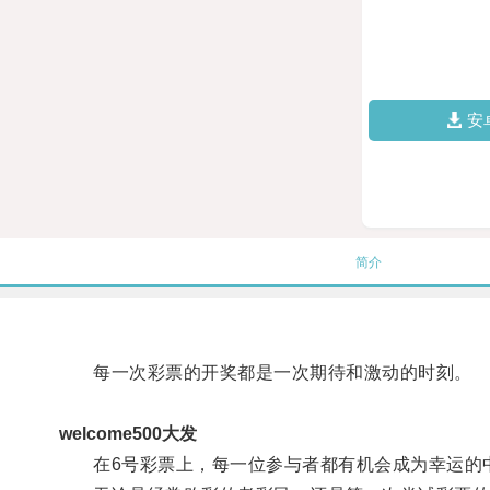
安
简介
每一次彩票的开奖都是一次期待和激动的时刻。
welcome500大发
在6号彩票上，每一位参与者都有机会成为幸运的