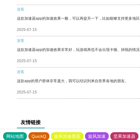
游客
这款加速器app的加速效果一般，可以再提升一下，比如能够支持更多地
2025-07-15
游客
这款加速器app的加速效果非常好，玩游戏再也不会出现卡顿、掉线的情况
2025-07-15
游客
这款app的用户群体非常庞大，我可以结识到来自世界各地的朋友。
2025-07-15
友情链接
网站地图
QuickQ
旋风加速度器
旋风加速
坚果加速器