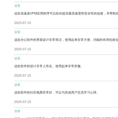
游客
这款加速器VPM应用程序可以给你提供最高速度和安全性的连接，并帮助
2025-07-15
游客
这款办公软件的界面设计非常简洁，使用起来非常方便。功能的布局也很
2025-07-15
游客
这款软件的设计非常人性化，使用起来非常舒服。
2025-07-15
游客
这款软件的社区氛围非常好，可以与其他用户交流学习心得。
2025-07-15
游客