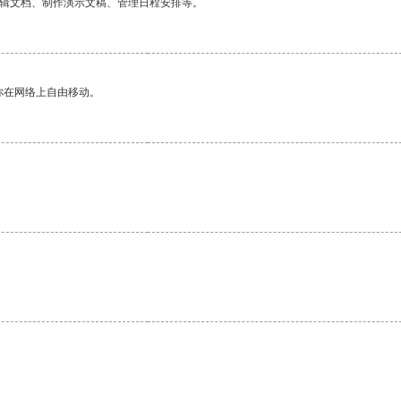
编辑文档、制作演示文稿、管理日程安排等。
你在网络上自由移动。