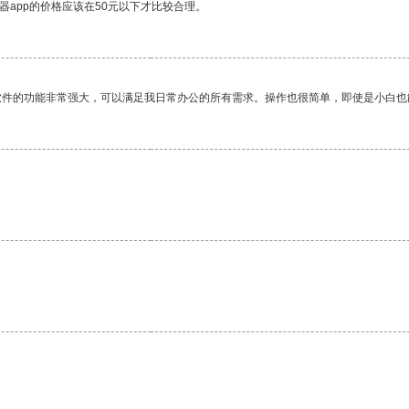
器app的价格应该在50元以下才比较合理。
软件的功能非常强大，可以满足我日常办公的所有需求。操作也很简单，即使是小白也