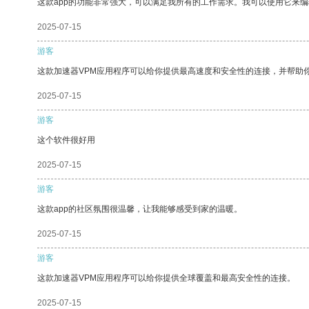
这款app的功能非常强大，可以满足我所有的工作需求。我可以使用它来
2025-07-15
游客
这款加速器VPM应用程序可以给你提供最高速度和安全性的连接，并帮助
2025-07-15
游客
这个软件很好用
2025-07-15
游客
这款app的社区氛围很温馨，让我能够感受到家的温暖。
2025-07-15
游客
这款加速器VPM应用程序可以给你提供全球覆盖和最高安全性的连接。
2025-07-15