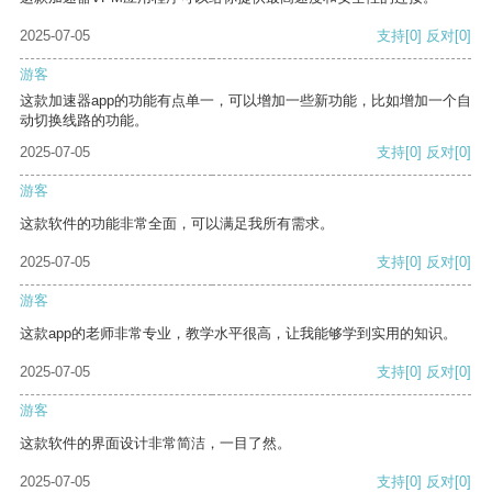
2025-07-05
支持
[0]
反对
[0]
游客
这款加速器app的功能有点单一，可以增加一些新功能，比如增加一个自
动切换线路的功能。
2025-07-05
支持
[0]
反对
[0]
游客
这款软件的功能非常全面，可以满足我所有需求。
2025-07-05
支持
[0]
反对
[0]
游客
这款app的老师非常专业，教学水平很高，让我能够学到实用的知识。
2025-07-05
支持
[0]
反对
[0]
游客
这款软件的界面设计非常简洁，一目了然。
2025-07-05
支持
[0]
反对
[0]