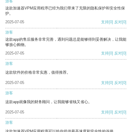
游客
这款加速器VPM应用程序已经为我们带来了无限的隐私保护和安全性保
护。
2025-07-05
支持
[0]
反对
[0]
游客
这款app的售后服务非常完善，遇到问题总是能够得到妥善解决，让我能
够放心购物。
2025-07-05
支持
[0]
反对
[0]
游客
这款软件的价格非常实惠，值得推荐。
2025-07-05
支持
[0]
反对
[0]
游客
这款app就像我的财务顾问，让我能够省钱又省心。
2025-07-05
支持
[0]
反对
[0]
游客
这款加速器VPM应用程序可以给你提供最高速度和安全性的连接。