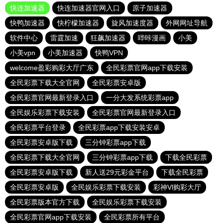
快连加速器
快连加速器官网入口
原子加速器
快鸭加速器
快柠檬加速器
旋风加速度器
外网网址导航
软件中心
雷霆加速
狂飙加速器
哔咔漫画
小美
小美vpn
小美加速器
快鸭VPN
welcome盈彩购彩大厅广东
全民彩票官网app下载安装
全民彩票下载大全官网
全民彩票安卓版
全民彩票官网最新登录入口
一分大发系统彩票app
全民娱乐彩票下载安装
全民彩票官网最新登录入口
全民彩票平台登录
全民彩票app下载安装安卓
全民彩票安卓版下载
三分钟彩票app下载
全民彩票下载大全官网
三分钟彩票app下载
下载全民彩票
全民彩票安卓版下载
新人送29元彩金平台
下载全民彩票
全民彩票安卓版
全民娱乐彩票下载安装
彩神Vl购彩大厅
全民彩票版本官方下载
全民娱乐彩票下载安装
全民彩票官网app下载安装
全民彩票所有平台