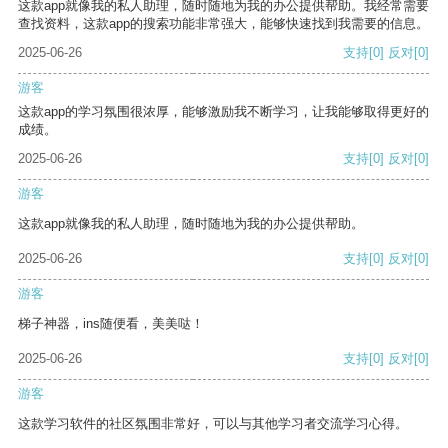
这款app就像我的私人助理，随时随地为我的办公提供帮助。我经常需要
查找资料，这款app的搜索功能非常强大，能够快速找到我需要的信息。
2025-06-26
支持
[0]
反对
[0]
游客
这款app的学习氛围很浓厚，能够激励我不断学习，让我能够取得更好的
成绩。
2025-06-26
支持
[0]
反对
[0]
游客
这款app就像我的私人助理，随时随地为我的办公提供帮助。
2025-06-26
支持
[0]
反对
[0]
游客
梯子神器，ins随便看，美美哒！
2025-06-26
支持
[0]
反对
[0]
游客
这款学习软件的社区氛围非常好，可以与其他学习者交流学习心得。