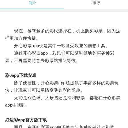
简介
排行
现在，越来越多的彩民选择在手机上购买彩票，因为这
样更加方便快捷。
开心彩票app便是其中一款备受欢迎的购彩工具。
通过开心彩票app，彩民们可以随时随地购买各种彩
票，不再需要特意去彩票站排队等候。
彩6app下载安卓
除了便捷性，开心彩票app还提供了丰富多样的彩票玩
法，让玩家们可以尽情享受购彩的乐趣。
无论是双色球、大乐透还是福利彩票，都能在开心彩票
app中找到。
好运彩app官方版下载
而且，在开心彩票app中还能参与各种促销活动和奖