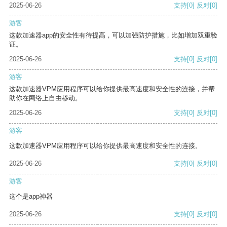
2025-06-26
支持
[0]
反对
[0]
游客
这款加速器app的安全性有待提高，可以加强防护措施，比如增加双重验
证。
2025-06-26
支持
[0]
反对
[0]
游客
这款加速器VPM应用程序可以给你提供最高速度和安全性的连接，并帮
助你在网络上自由移动。
2025-06-26
支持
[0]
反对
[0]
游客
这款加速器VPM应用程序可以给你提供最高速度和安全性的连接。
2025-06-26
支持
[0]
反对
[0]
游客
这个是app神器
2025-06-26
支持
[0]
反对
[0]