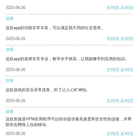
2025-06-26
支持
[0]
反对
[0]
游客
这款app的功能非常丰富，可以满足我不同的社交需求。
2025-06-26
支持
[0]
反对
[0]
游客
这款app的老师非常专业，教学水平很高，让我能够学到实用的知识。
2025-06-26
支持
[0]
反对
[0]
游客
这款游戏的音乐非常优美，听了让人心旷神怡。
2025-06-26
支持
[0]
反对
[0]
游客
这款加速器VPM应用程序可以给你提供最高速度和安全性的连接，并帮
助你在网络上自由移动。
2025-06-26
支持
[0]
反对
[0]