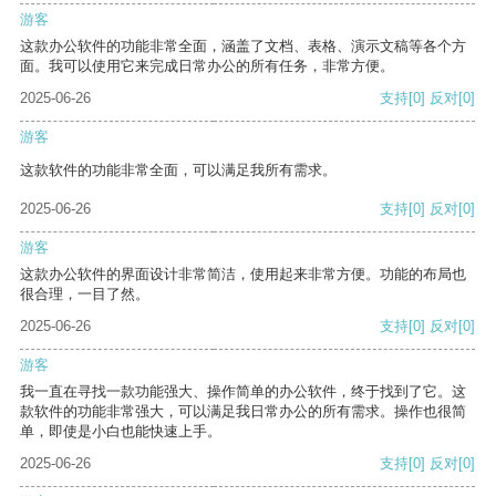
游客
这款办公软件的功能非常全面，涵盖了文档、表格、演示文稿等各个方
面。我可以使用它来完成日常办公的所有任务，非常方便。
2025-06-26
支持
[0]
反对
[0]
游客
这款软件的功能非常全面，可以满足我所有需求。
2025-06-26
支持
[0]
反对
[0]
游客
这款办公软件的界面设计非常简洁，使用起来非常方便。功能的布局也
很合理，一目了然。
2025-06-26
支持
[0]
反对
[0]
游客
我一直在寻找一款功能强大、操作简单的办公软件，终于找到了它。这
款软件的功能非常强大，可以满足我日常办公的所有需求。操作也很简
单，即使是小白也能快速上手。
2025-06-26
支持
[0]
反对
[0]