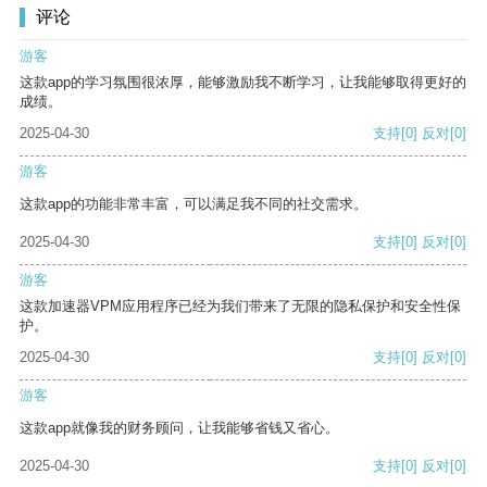
评论
游客
这款app的学习氛围很浓厚，能够激励我不断学习，让我能够取得更好的
成绩。
2025-04-30
支持
[0]
反对
[0]
游客
这款app的功能非常丰富，可以满足我不同的社交需求。
2025-04-30
支持
[0]
反对
[0]
游客
这款加速器VPM应用程序已经为我们带来了无限的隐私保护和安全性保
护。
2025-04-30
支持
[0]
反对
[0]
游客
这款app就像我的财务顾问，让我能够省钱又省心。
2025-04-30
支持
[0]
反对
[0]