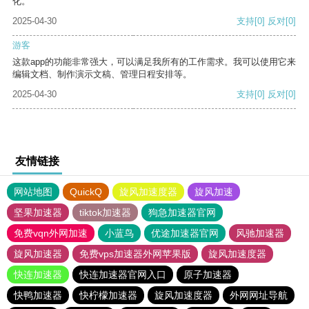
化。
2025-04-30
支持
[0]
反对
[0]
游客
这款app的功能非常强大，可以满足我所有的工作需求。我可以使用它来
编辑文档、制作演示文稿、管理日程安排等。
2025-04-30
支持
[0]
反对
[0]
友情链接
网站地图
QuickQ
旋风加速度器
旋风加速
坚果加速器
tiktok加速器
狗急加速器官网
免费vqn外网加速
小蓝鸟
优途加速器官网
风驰加速器
旋风加速器
免费vps加速器外网苹果版
旋风加速度器
快连加速器
快连加速器官网入口
原子加速器
快鸭加速器
快柠檬加速器
旋风加速度器
外网网址导航