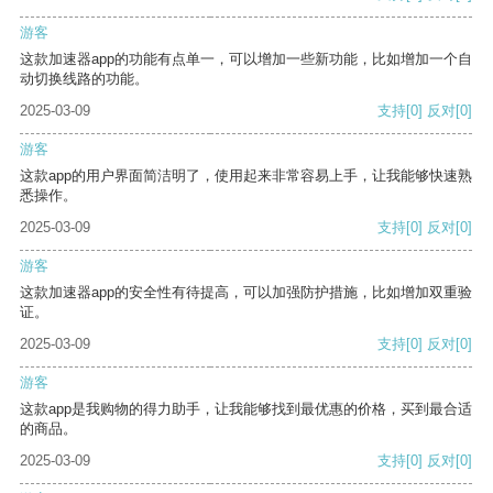
游客
这款加速器app的功能有点单一，可以增加一些新功能，比如增加一个自
动切换线路的功能。
2025-03-09
支持
[0]
反对
[0]
游客
这款app的用户界面简洁明了，使用起来非常容易上手，让我能够快速熟
悉操作。
2025-03-09
支持
[0]
反对
[0]
游客
这款加速器app的安全性有待提高，可以加强防护措施，比如增加双重验
证。
2025-03-09
支持
[0]
反对
[0]
游客
这款app是我购物的得力助手，让我能够找到最优惠的价格，买到最合适
的商品。
2025-03-09
支持
[0]
反对
[0]