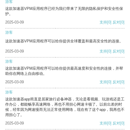
游客
这款加速器VPM应用程序已经为我们带来了无限的隐私保护和安全性保
护。
2025-03-09
支持
[0]
反对
[0]
游客
这款加速器VPM应用程序可以给你提供全球覆盖和最高安全性的连接。
2025-03-09
支持
[0]
反对
[0]
游客
这款加速器VPM应用程序可以给你提供最高速度和安全性的连接，并帮
助你在网络上自由移动。
2025-03-09
支持
[0]
反对
[0]
游客
这款加速器app简直是居家旅行必备神器，无论是看视频、玩游戏还是工
作办公，都能畅享高速网络，再也不用担心网速卡顿了。以前出差的时
候，经常因为网速慢而无法正常使用网络，现在有了这个app，我再也不
用担心了。
2025-03-09
支持
[0]
反对
[0]