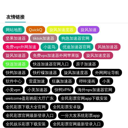
友情链接
网站地图
QuickQ
旋风加速度器
旋风加速
坚果加速器
tiktok加速器
狗急加速器官网
免费vqn外网加速
小蓝鸟
优途加速器官网
风驰加速器
旋风加速器
免费vps加速器外网苹果版
旋风加速度器
快连加速器
快连加速器官网入口
原子加速器
快鸭加速器
快柠檬加速器
旋风加速度器
外网网址导航
软件中心
雷霆加速
狂飙加速器
哔咔漫画
小美
小美vpn
小美加速器
快鸭VPN
海外npv加速器官网
welcome盈彩购彩大厅广东
全民彩票官网app下载安装
全民彩票下载大全官网
全民彩票安卓版
全民彩票官网最新登录入口
一分大发系统彩票app
全民娱乐彩票下载安装
全民彩票官网最新登录入口