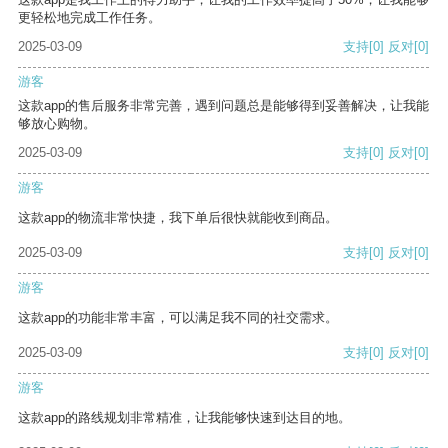
更轻松地完成工作任务。
2025-03-09
支持
[0]
反对
[0]
游客
这款app的售后服务非常完善，遇到问题总是能够得到妥善解决，让我能
够放心购物。
2025-03-09
支持
[0]
反对
[0]
游客
这款app的物流非常快捷，我下单后很快就能收到商品。
2025-03-09
支持
[0]
反对
[0]
游客
这款app的功能非常丰富，可以满足我不同的社交需求。
2025-03-09
支持
[0]
反对
[0]
游客
这款app的路线规划非常精准，让我能够快速到达目的地。