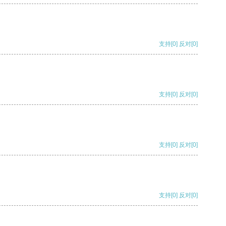
支持
[0]
反对
[0]
支持
[0]
反对
[0]
支持
[0]
反对
[0]
支持
[0]
反对
[0]