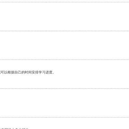
我可以根据自己的时间安排学习进度。