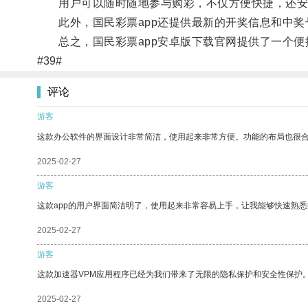
用户可以随时随地参与购彩，不仅方便快捷，还安
此外，国民彩票app还提供最新的开奖信息和中奖
总之，国民彩票app安卓版下载官网提供了一个便
#39#
评论
游客
这款办公软件的界面设计非常简洁，使用起来非常方便。功能的布局也很
2025-02-27
游客
这款app的用户界面简洁明了，使用起来非常容易上手，让我能够快速熟悉
2025-02-27
游客
这款加速器VPM应用程序已经为我们带来了无限的隐私保护和安全性保护
2025-02-27