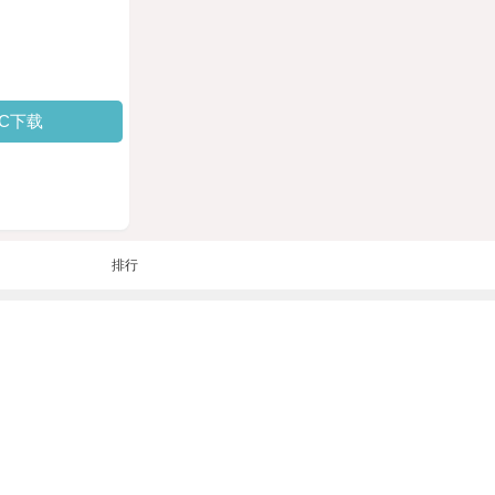
PC下载
排行
。