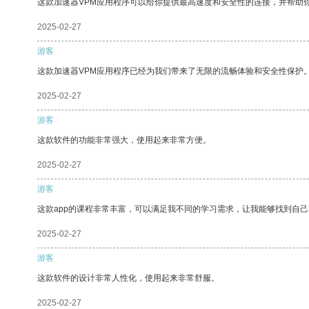
这款加速器VPM应用程序可以给你提供最高速度和安全性的连接，并帮助
2025-02-27
游客
这款加速器VPM应用程序已经为我们带来了无限的流畅体验和安全性保护
2025-02-27
游客
这款软件的功能非常强大，使用起来非常方便。
2025-02-27
游客
这款app的课程非常丰富，可以满足我不同的学习需求，让我能够找到自
2025-02-27
游客
这款软件的设计非常人性化，使用起来非常舒服。
2025-02-27