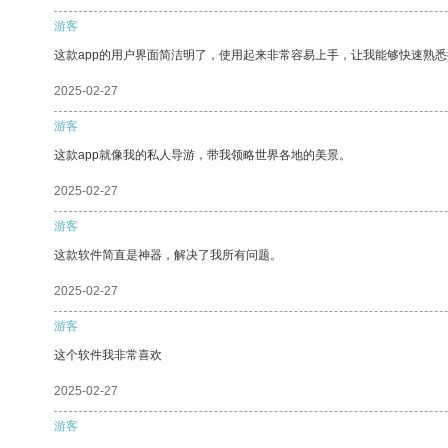
游客
这款app的用户界面简洁明了，使用起来非常容易上手，让我能够快速熟
2025-02-27
游客
这款app就像我的私人导游，带我领略世界各地的美景。
2025-02-27
游客
这款软件简直是神器，解决了我所有问题。
2025-02-27
游客
这个软件我非常喜欢
2025-02-27
游客