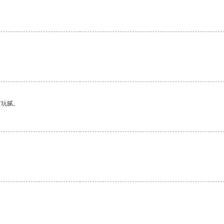
。
有玩腻。