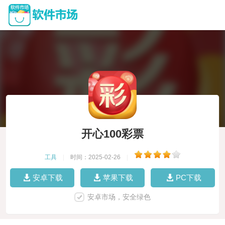
开心100彩票
工具
|
时间：2025-02-26
|
安卓下载
苹果下载
PC下载
安卓市场，安全绿色