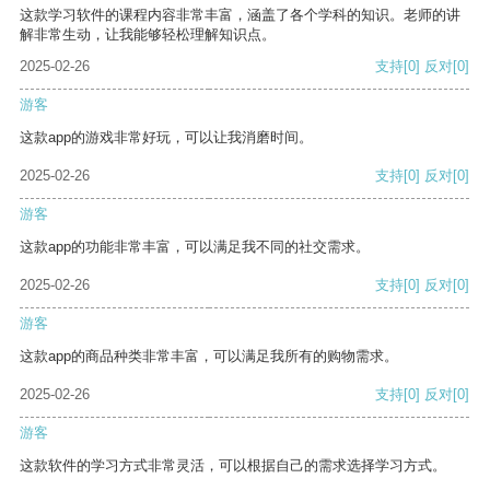
这款学习软件的课程内容非常丰富，涵盖了各个学科的知识。老师的讲
解非常生动，让我能够轻松理解知识点。
2025-02-26
支持
[0]
反对
[0]
游客
这款app的游戏非常好玩，可以让我消磨时间。
2025-02-26
支持
[0]
反对
[0]
游客
这款app的功能非常丰富，可以满足我不同的社交需求。
2025-02-26
支持
[0]
反对
[0]
游客
这款app的商品种类非常丰富，可以满足我所有的购物需求。
2025-02-26
支持
[0]
反对
[0]
游客
这款软件的学习方式非常灵活，可以根据自己的需求选择学习方式。