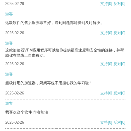
2025-02-26
支持
[0]
反对
[0]
游客
这款软件的售后服务非常好，遇到问题都能得到及时解决。
2025-02-26
支持
[0]
反对
[0]
游客
这款加速器VPM应用程序可以给你提供最高速度和安全性的连接，并帮
助你在网络上自由移动。
2025-02-26
支持
[0]
反对
[0]
游客
超级好用的加速器，妈妈再也不用担心我的学习啦！
2025-02-26
支持
[0]
反对
[0]
游客
我喜欢这个软件 作者加油
2025-02-26
支持
[0]
反对
[0]